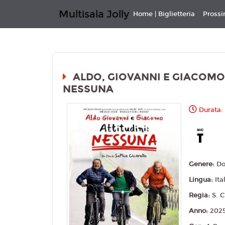
Multisala Jolly
Home | Biglietteria
Pross
ALDO, GIOVANNI E GIACOMO 
NESSUNA
Durata: 
Genere:
Do
Lingua:
Ita
Regia:
S. C
Anno:
202