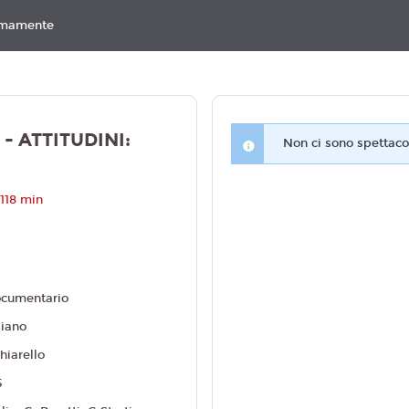
imamente
- ATTITUDINI:
Non ci sono spettacol
118 min
cumentario
liano
hiarello
5