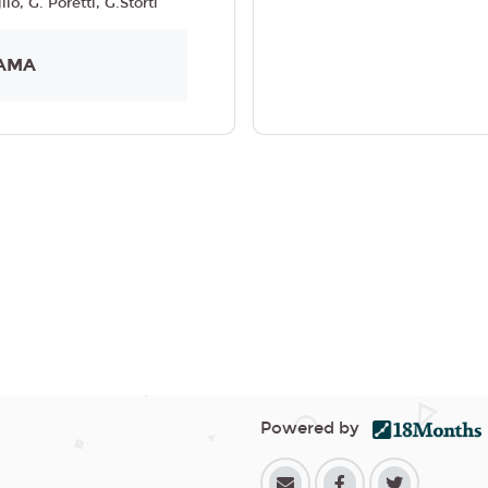
io, G. Poretti, G.Storti
AMA
Powered by