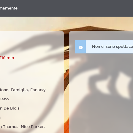
imamente
Non ci sono spettacol
116 min
ione, Famiglia, Fantasy
liano
n De Blois
5
 Thames, Nico Parker,