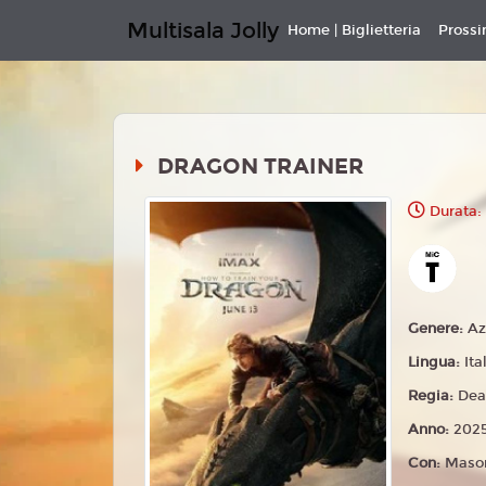
Multisala Jolly
Home | Biglietteria
Pross
DRAGON TRAINER
Durata: 
Genere:
Az
Lingua:
Ita
Regia:
Dea
Anno:
202
Con:
Mason