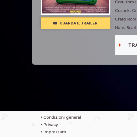
Con:
Tom H
Cusack, Gr
Craig Robi
GUARDA IL TRAILER
Hale, Scarl
TR
Condizioni generali
Privacy
Impressum