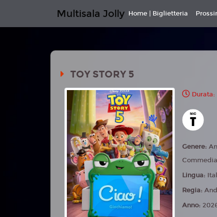
Multisala Jolly
Home | Biglietteria
Pross
TOY STORY 5
Durata:
Genere:
An
Commedia,
Lingua:
Ita
Regia:
And
Anno:
202