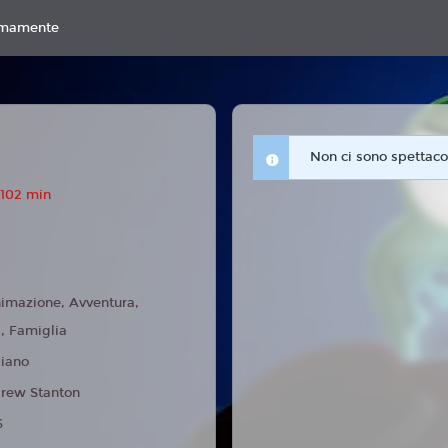
imamente
Non ci sono spettacol
 102 min
imazione, Avventura,
 Famiglia
liano
rew Stanton
6