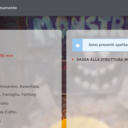
imamente
Sono presenti spettac
 90 min
PASSA ALLA STRUTTURA M
imazione, Avventura,
 Famiglia, Fantasy
liano
re Coffin
6