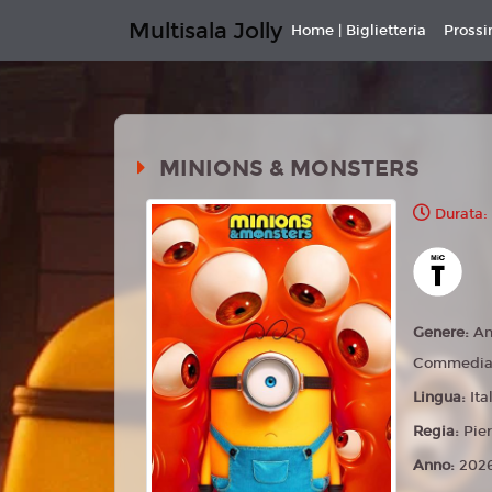
Multisala Jolly
Home | Biglietteria
Pross
MINIONS & MONSTERS
Durata:
Genere:
An
Commedia,
Lingua:
Ita
Regia:
Pier
Anno:
202