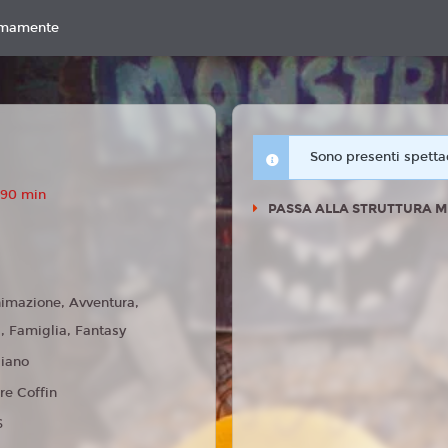
imamente
Sono presenti spettac
 90 min
PASSA ALLA STRUTTURA M
imazione, Avventura,
 Famiglia, Fantasy
liano
re Coffin
6