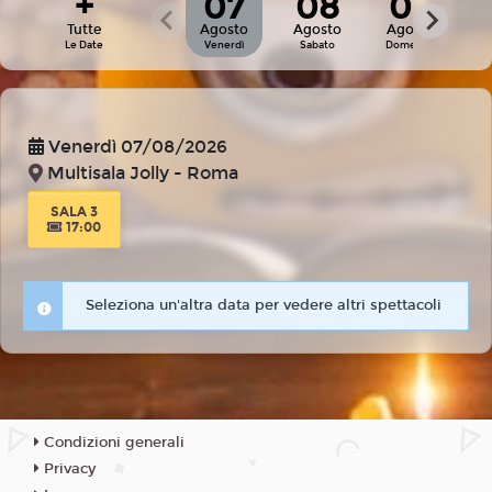
+
07
08
09
Tutte
Agosto
Agosto
Agosto
Le Date
Venerdì
Sabato
Domenica
Venerdì 07/08/2026
Multisala Jolly - Roma
SALA 3
17:00
Seleziona un'altra data per vedere altri spettacoli
Condizioni generali
Privacy