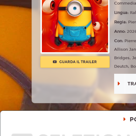
Commedia,
Lingua:
Ita
Regia:
Pier
Anno:
202
Con:
Pierre
Allison Ja
Bridges, J
GUARDA IL TRAILER
Deutch, Bo
TR
P