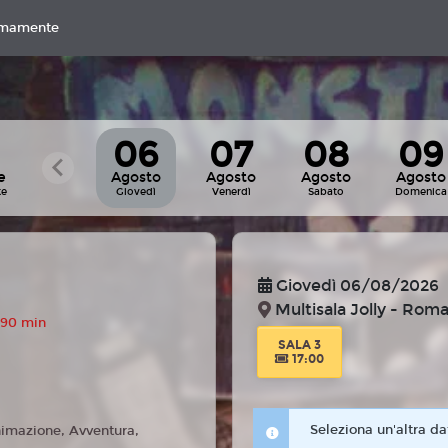
imamente
06
07
08
09
e
Agosto
Agosto
Agosto
Agosto
te
Giovedì
Venerdì
Sabato
Domenica
Giovedì 06/08/2026
Multisala Jolly - Rom
 90 min
SALA 3
17:00
Seleziona un'altra da
imazione, Avventura,