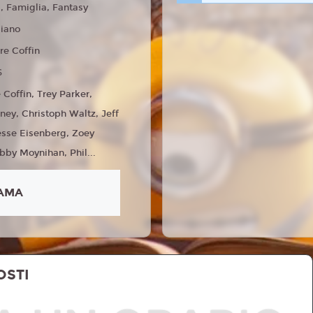
 Famiglia, Fantasy
liano
re Coffin
6
 Coffin, Trey Parker,
nney, Christoph Waltz, Jeff
esse Eisenberg, Zoey
bby Moynihan, Phil...
AMA
OSTI