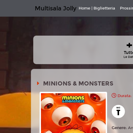
Multisala Jolly
Home | Biglietteria
Pross
+
Tutt
Le Da
MINIONS & MONSTERS
Durata:
Genere:
An