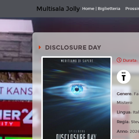
Multisala Jolly
Home | Biglietteria
Pross
DISCLOSURE DAY
Durata:
Genere:
Fa
Mistero
Lingua:
Ita
Regia:
Ste
Anno:
202