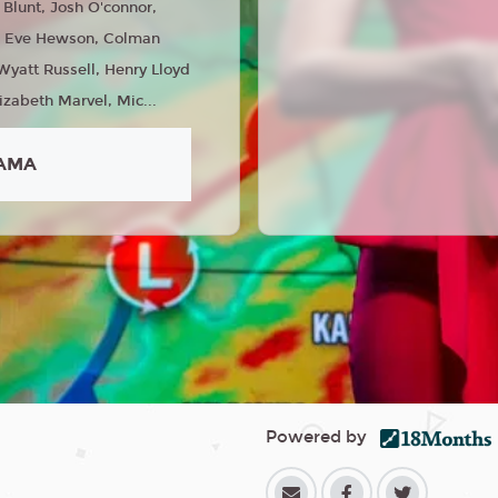
 Blunt, Josh O'connor,
h, Eve Hewson, Colman
yatt Russell, Henry Lloyd
izabeth Marvel, Mic...
AMA
Powered by