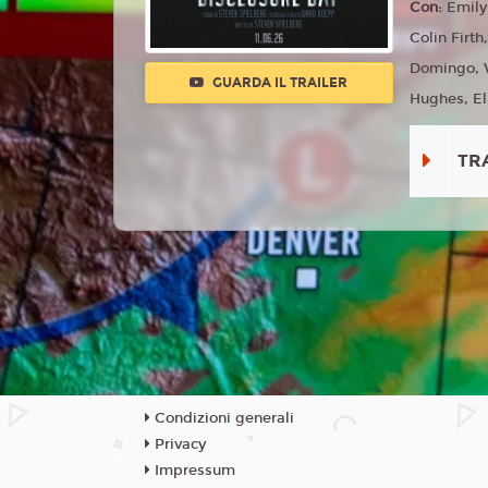
Con:
Emily
Colin Firt
Domingo, W
GUARDA IL TRAILER
Hughes, El
TR
Condizioni generali
Privacy
Impressum