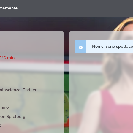
imamente
Non ci sono spettacol
 145 min
ntascienza, Thriller,
liano
ven Spielberg
6